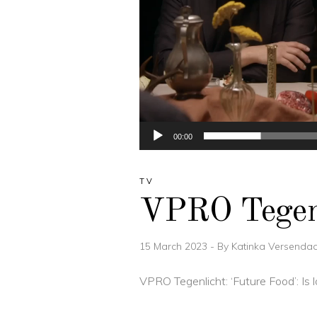
00:00
TV
VPRO Tegenl
15 March 2023
By
Katinka Versendaa
VPRO Tegenlicht: ‘Future Food’: I