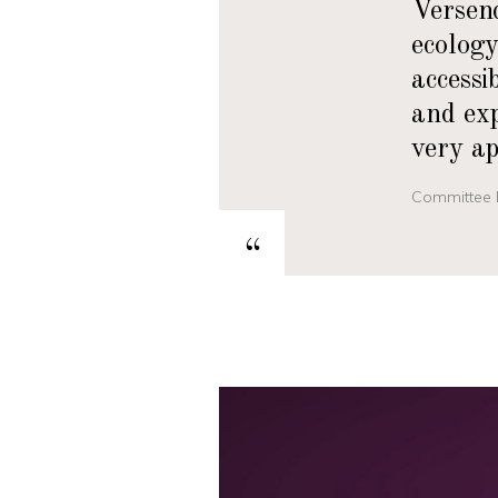
Versend
ecology
accessi
and ex
very ap
Committee 
“