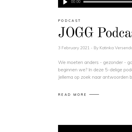
00:00
Player
PODCAST
JOGG Podca
3 February 2021
By
Katinka Versend
We moeten anders - gezonder - ga
beginnen we? In deze 5-delige p
Jellema op zoek naar antwoorden b
READ MORE