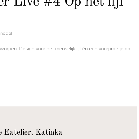
r Live #4 Op het lijf
endaal
tworpen. Design voor het menselijk lijf én een voorproefje op
e Eatelier, Katinka