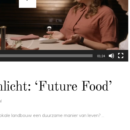
01:24
icht: ‘Future Food’
l
s lokale landbouw een duurzame manier van leven?