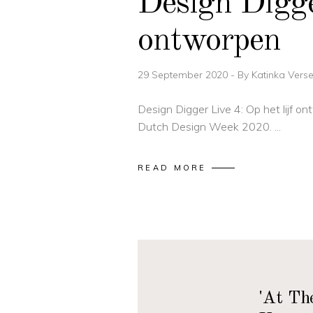
Design Digge
ontworpen
29 September 2020
By
Katinka Vers
Design Digger Live 4: Op het lijf on
Dutch Design Week 2020.
READ MORE
'At Th